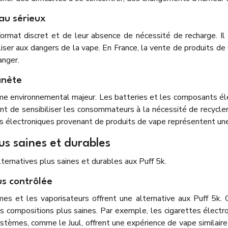
 au sérieux
format discret et de leur absence de nécessité de recharge. I
iser aux dangers de la vape. En France, la vente de produits de 
anger.
anète
ème environnemental majeur. Les batteries et les composants éle
tant de sensibiliser les consommateurs à la nécessité de recyc
 électroniques provenant de produits de vape représentent une 
lus saines et durables
lternatives plus saines et durables aux Puff 5k.
us contrôlée
es et les vaporisateurs offrent une alternative aux Puff 5k. 
 compositions plus saines. Par exemple, les cigarettes électr
ystèmes, comme le Juul, offrent une expérience de vape similaire 