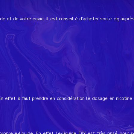
 et de votre envie. Il est conseillé d’acheter son e-cig auprès 
 effet, il faut prendre en considération le dosage en nicotine a
pre e-liquide. En effet, l’e-liquide DIY est très prisé pour 