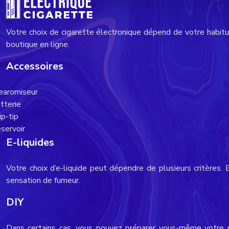
Votre choix de cigarette électronique dépend de votre habitude
boutique en ligne.
Accessoires
earomiseur
tterie
ip-tip
servoir
E-liquides
Votre choix d’e-liquide peut dépendre de plusieurs critères. En
sensation de fumeur.
DIY
Dans certains cas, vous pouvez préparer vous-même votre pro