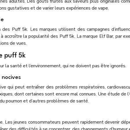
unes adultes. Des goûts fruités aux saveurs plus originales com
ons gustatives et de varier leurs expériences de vape.
le
n des Puff 5k. Les marques utilisent des campagnes d’influenc
é à accroître la popularité des Puff 5k. La marque Elf Bar, par 
lions de vues.
e puff 5k
ur la santé et l’environnement, qui ne doivent pas être ignorés.
s nocives
ive qui peut entraîner des problèmes respiratoires, cardiovasc
iques, dont certaines sont encore mal connues. Une étude de l’
r du poumon et d’autres problèmes de santé.
ve. Les jeunes consommateurs peuvent rapidement devenir dépe
raîner des difficultés à se concentrer, des changements d’humeur