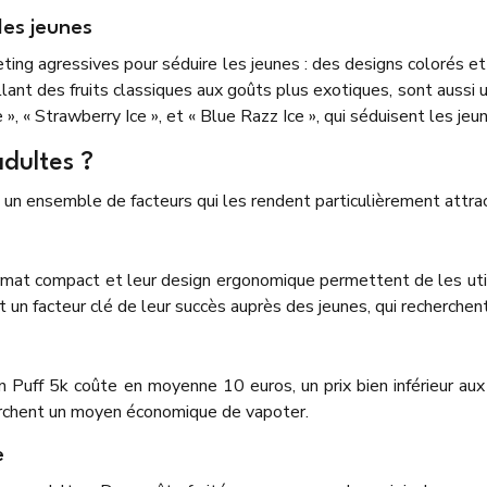
les jeunes
ng agressives pour séduire les jeunes : des designs colorés et 
, allant des fruits classiques aux goûts plus exotiques, sont auss
 « Strawberry Ice », et « Blue Razz Ice », qui séduisent les j
adultes ?
 un ensemble de facteurs qui les rendent particulièrement attrac
rmat compact et leur design ergonomique permettent de les utili
est un facteur clé de leur succès auprès des jeunes, qui recherchent
 Puff 5k coûte en moyenne 10 euros, un prix bien inférieur aux
cherchent un moyen économique de vapoter.
e