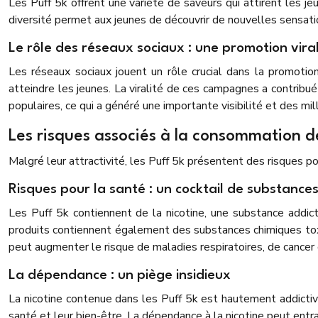
Les Puff 5k offrent une variété de saveurs qui attirent les je
diversité permet aux jeunes de découvrir de nouvelles sensati
Le rôle des réseaux sociaux : une promotion vira
Les réseaux sociaux jouent un rôle crucial dans la promotio
atteindre les jeunes. La viralité de ces campagnes a contribu
populaires, ce qui a généré une importante visibilité et des mil
Les risques associés à la consommation d
Malgré leur attractivité, les Puff 5k présentent des risques po
Risques pour la santé : un cocktail de substance
Les Puff 5k contiennent de la nicotine, une substance addict
produits contiennent également des substances chimiques tox
peut augmenter le risque de maladies respiratoires, de cance
La dépendance : un piège insidieux
La nicotine contenue dans les Puff 5k est hautement addicti
santé et leur bien-être. La dépendance à la nicotine peut ent