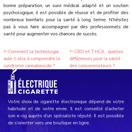
bonne préparation, un suivi médical adapté et un soutien
psychologique, il est possible de réussir et de profiter des
nombreux bienfaits pour la santé à long terme. N’hésitez
pas à vous faire accompagner par des professionnels de
santé pour augmenter vos chances de succès.
Comment la technologie
CBD et THCA : quelles
aide-t-elle à comprendre le
différences pour la santé
syndrome cannabinoïde ?
des consommateurs ?
Votre choix de cigarette électronique dépend de votre
habitude et de votre envie. Il est conseillé d’acheter
son e-cig auprès d’un spécialiste réputé. Il est possible
de s’orienter vers une boutique en ligne.